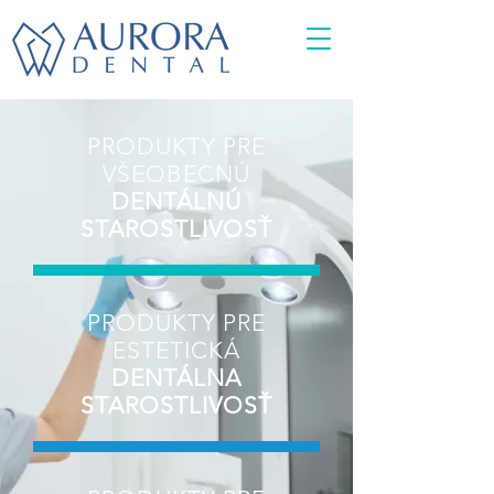
PRODUKTY PRE
VŠEOBECNÚ
DENTÁLNÚ
STAROSTLIVOSŤ
PRODUKTY PRE
ESTETICKÁ
DENTÁLNA
STAROSTLIVOSŤ