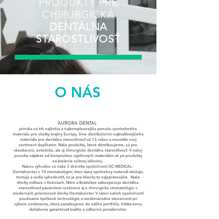
PRODUKTY PRE
CHIRURGICKÁ
DENTÁLNA
STAROSTLIVOSŤ
O NÁS
AURORA DENTAL
prináša na trh
najširšiu a najkomplexnejšiu ponuku spotrebného
materiálu pre všetky k
rajiny Európy. Sme distribútormi najkvalitnejšieho
materiálu pre dentálnu starostlivosť už 13 rokov a neustále svoj
sortiment dopĺňame. Naše produkty, ktoré distribuujeme, sú pre
všeobecnú, estetickú, ale aj chirurgickú dentálnu starostlivosť. V našej
ponuke nájdete od kompozitov, výplňových materiálov až po produkty
na bielenie zubnej skloviny.
Našou výhodou sú naše 3 dcérske spoločnosti DC MEDICAL -
Dentalcenter s 10 stomatológmi, ktorí daný spotrebný materiál skúšajú,
testujú a vedia vyhodnotiť, čo je pre klienta to najsprávnejšie. Naše
kliniky sídliace v Košiciach, Nitre a Bratislave zabezpečujú dentálnu
starostlivosť pacientom rozšírenú aj o chirurgickú stomatológiu v
moderných priestoroch kliniky Dentalcenter. V rámci našich spoločností
používame špičkové technológie a medzinárodné skúsenosti pri
výbere sortimentu, ktorý zaradzujeme do nášho portfólia. Vďaka tomu
dokážeme garantovať kvalitu a odborné poradenstvo.