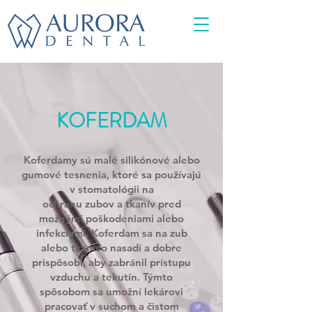
KOFERDAM
Koferdamy sú malé silikónové alebo
gumové tesnenia, ktoré sa používajú
v stomatológii na
ochranu zubov a tkanív pred
možnými poškodeniami alebo
infekciami. Koferdam sa na zub
alebo tkanivo nasadí a dobre
prispôsobí, aby zabránil prístupu
vzduchu a tekutín. Týmto
spôsobom sa umožní lekárovi
pracovať v suchom a čistom