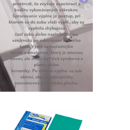
prostredí, čo zvyšuje úspešnosť a
kvalitu vykonávaných zákrokov.
Spracovanie výplne je postup, pri
ktorom sa do zubu vloží výplň, aby sa
vyplnila chýbajúca
časť zubu alebo naplnila dutinu
vzniknutú po odstránení zubného
kazu. Výplň sa najčastejšie
vyrobí z amalgámu, ktorý je zmesou
kovov, ale môže byť tiež vyrobená z
plastu alebo
keramiky. Po vložení výplne sa zub
obrúsi, aby sa zabezpečila
rovnomerná a estetická plocha.