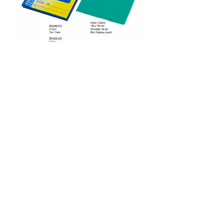
KOFERDAM
1
/
1