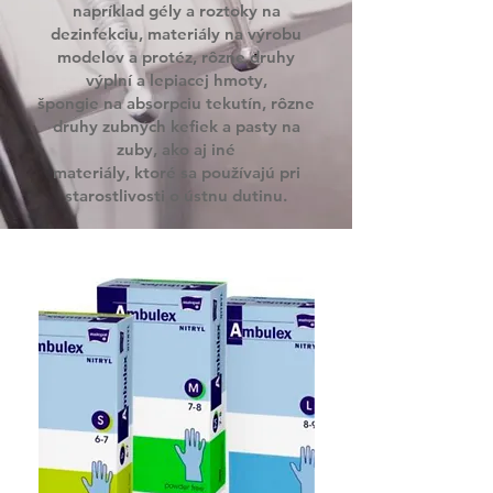
napríklad gély a roztoky na
dezinfekciu, materiály na výrobu
modelov a protéz, rôzne druhy
výplní a lepiacej hmoty,
špongie na absorpciu tekutín, rôzne
druhy zubných kefiek a pasty na
zuby, ako aj iné
materiály, ktoré sa používajú pri
starostlivosti o ústnu dutinu.