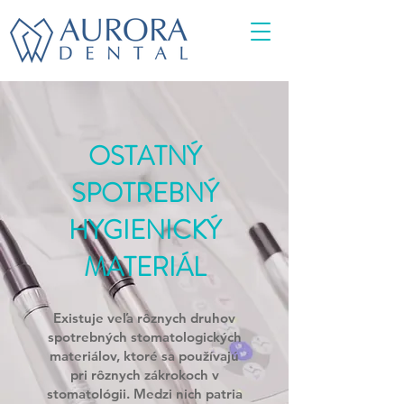
OSTATNÝ
SPOTREBNÝ
HYGIENICKÝ
MATERIÁL
Existuje veľa rôznych druhov
spotrebných stomatologických
materiálov, ktoré sa používajú
pri rôznych zákrokoch v
stomatológii. Medzi nich patria