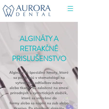
ALGINÁTY A
RETRAKČNÉ
PRISLUŠENSTVO
Algináty sú špeciálne hmoty, ktoré
sa používajú v stomatológii na
vytvorenie odtlačkov zubov
alebo tkanív. Sú založené na zmesi
prírodných a syntetických zložiek,
ktoré sa vstrekne do
formy alebo sa naplní na zub alebo
tkanivo. Po stvrdnutí alginátu