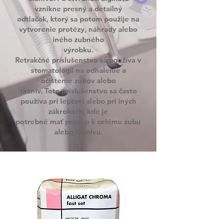
vznikne presný a detailný
odtlačok, ktorý sa potom použije na
vytvorenie protézy, náhrady alebo
iného zubného
výrobku.
Retrakčné príslušenstvo sa používa v
stomatológii na odhalenie a
očistenie zubov alebo
tkanív. Toto príslušenstvo sa často
používa pri leptaní alebo pri iných
zákrokoch, kde je
potrebné mať prístup k celému zubu
alebo tkanivu.