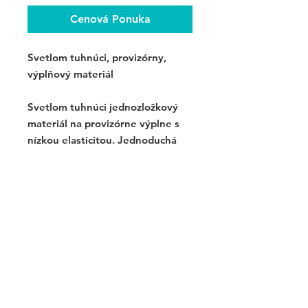
Cenová Ponuka
Svetlom tuhnúci, provizórny,
výplňový materiál
Svetlom tuhnúci jednozložkový
materiál na provizórne výplne s
nízkou elasticitou. Jednoduchá
aplikácia. Jednoduchá aplikácia,
plnenie v jednom kroku.
Objem 2,5g.