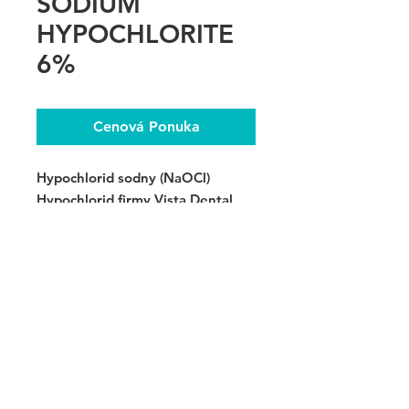
SODIUM
HYPOCHLORITE
6%
Cenová Ponuka
Hypochlorid sodny (NaOCl)
Hypochlorid firmy Vista Dental
v riedení 6 % na výplachy
koreňových kanálikov,
impregnáciu endostojanov a pod.
Objem 480 ml.