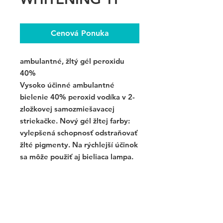
Cenová Ponuka
ambulantné, žltý gél peroxidu
40%
Vysoko účinné ambulantné
bielenie 40% peroxid vodíka v 2-
zložkovej samozmiešavacej
striekačke. Nový gél žltej farby:
vylepšená schopnosť odstraňovať
žlté pigmenty. Na rýchlejší účinok
sa môže použiť aj bieliaca lampa.
1 balenie / 1 sada obsahuje :
- 1 x 2,5 ml Power Whitening YF
40 % Hydrogen Peroxide
- 1 x 1,5 g Gingiva Protector
- 1 x 1,2 ml After Whiteing