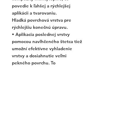
povedie k ľahšej a rýchlejšej
aplikácii a tvarovaniu.
Hladká povrchová vrstva pre
rýchlejšiu konečnú úpravu.
• Aplikacia poslednej vrstvy
pomocou navlhčeného štetca tiež
umožní efektívne vyhladenie
vrstvy a dosiahnutie veľmi
pekného povrchu. To
zjednodušuje proces
dokončovania a šetrí drahocenný
čas.
Neviditeľná pre najlepšie
esteticke výsledky.
• Hoci je GC Modelovacia
tekutina počas aplikácie mierne
žltkastá, po vytvrdení svetlom sa
stáva úplne transparentnou - čo