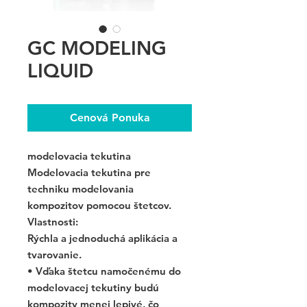
GC MODELING
LIQUID
Cenová Ponuka
modelovacia tekutina
Modelovacia tekutina pre
techniku modelovania
kompozitov pomocou štetcov.
Vlastnosti:
Rýchla a jednoduchá aplikácia a
tvarovanie.
• Vďaka štetcu namočenému do
modelovacej tekutiny budú
kompozity menej lepivé, čo