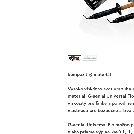
kompozitný materiál
Vysoko viskózny svetlom tuhnú
materiál. G-aenial Universal F
viskozity pre ľahké a pohodlné
vlastností pre bezpečné a trval
G-aenial Universal Flo možno p
• ako priame výplne kavít I., II., II