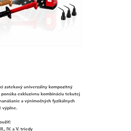
ci zatekavý univerzálny kompozitný
lo ponúka exkluzívnu kombináciu tekutej
 nanášanie a výnimočných fyzikálnych
é výplne.
oužiť:
I., IV. a V. triedy