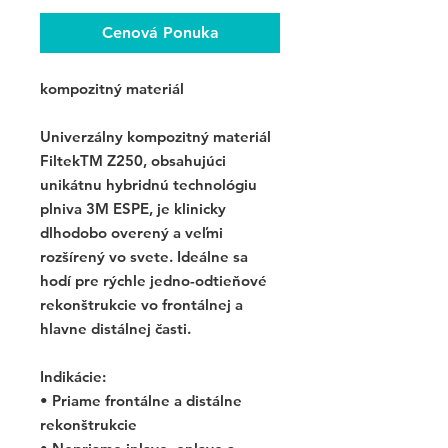
Cenová Ponuka
kompozitný materiál
Univerzálny kompozitný materiál
FiltekTM Z250, obsahujúci
unikátnu hybridnú technológiu
plniva 3M ESPE, je klinicky
dlhodobo overený a veľmi
rozšírený vo svete. Ideálne sa
hodí pre rýchle jedno-odtieňové
rekonštrukcie vo frontálnej a
hlavne distálnej časti.
Indikácie:
• Priame frontálne a distálne
rekonštrukcie