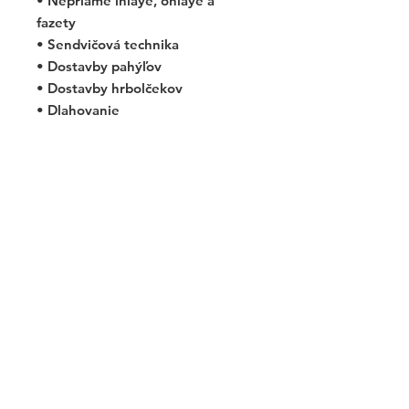
• Nepriame inlaye, onlaye a
fazety
• Sendvičová technika
• Dostavby pahýľov
• Dostavby hrbolčekov
• Dlahovanie
Vlastnosti a výhody:
• Dlhodobé, klinicky overené
výsledky a skúsenosti
• Ľahko tvarovateľný, nelepivý
materiál
• Patentované zirkónové /
kremíkové plnivo pre jasnú
rádiopacitu
Objem 4g.