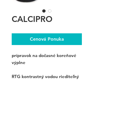
CALCIPRO
Cenová Ponuka
prípravok na dočasné koreňové
výplne
RTG kontrastný vodou riediteľný
kalciumhydroxidový prípravok na
dočasné koreňové výplne a
priame prekrytie pulpy.
Objem 10 g.